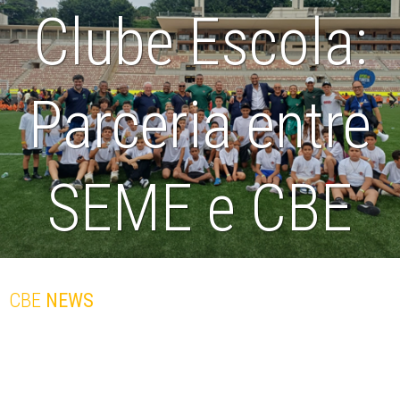
Clube Escola:
Parceria entre
SEME e CBE
oferece aulas
CBE
NEWS
gratuitas de