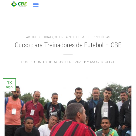
ARTIGOS SOCIAIS
,
CALENDÁRIO
,
CBE MULHER
,
NOTÍCIAS
Curso para Treinadores de Futebol – CBE
POSTED ON
13 DE AGOSTO DE 2021
BY
MAX2 DIGITAL
13
ago