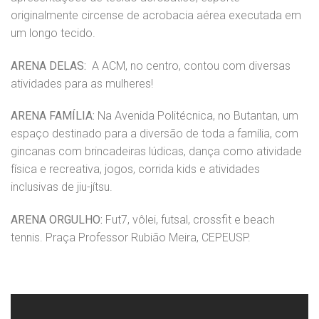
originalmente circense de acrobacia aérea executada em
um longo tecido.
ARENA DELAS:
A ACM, no centro, contou com diversas
atividades para as mulheres!
ARENA FAMÍLIA:
Na Avenida Politécnica, no Butantan, um
espaço destinado para a diversão de toda a família, com
gincanas com brincadeiras lúdicas, dança como atividade
física e recreativa, jogos, corrida kids e atividades
inclusivas de jiu-jítsu.
ARENA ORGULHO:
Fut7, vôlei, futsal, crossfit e beach
tennis. Praça Professor Rubião Meira, CEPEUSP.