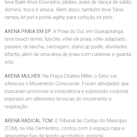
teve Baile Anos Dourados, pilates, aulas de dança de salão,
dominó, truco e sinuca. Além disso, também teve Túnel,
rampa, kit pet e ponte agility para curtição os pets.
ARENA PRAIA EM SP:
A Praia do Sol, em Guarapiranga,
teve beach tennis, futvôlei, vôlei de praia, vôlei adaptado,
passeio de lancha, canoagem, stand up padle, atividades
infantis, além de uma área de praia com cadeiras e guarda
sóis.
ARENA MULHER
: Na Praça Charles Miller, o Sesc vai
ofereceu o Movimento Consciente. Foram atividades que
buscaram promover a consciência e expressão corporal,
inspirado em diferentes técnicas do movimento e
respiração.
ARENA RADICAL TCM:
O Tribunal de Contas do Município
(TCM), na Vila Clementino, contou com o espaço rape e
apresentações de tecido acrobático, esporte