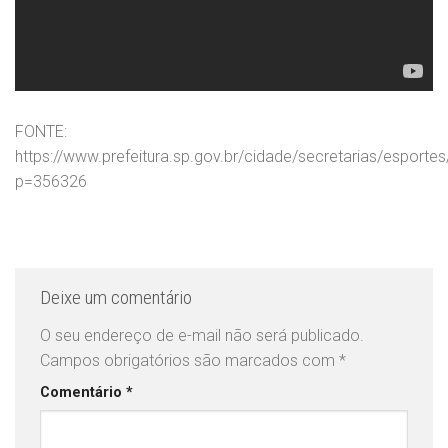
FONTE:
https://www.prefeitura.sp.gov.br/cidade/secretarias/esportes
p=356326
Deixe um comentário
O seu endereço de e-mail não será publicado.
Campos obrigatórios são marcados com
*
Comentário
*