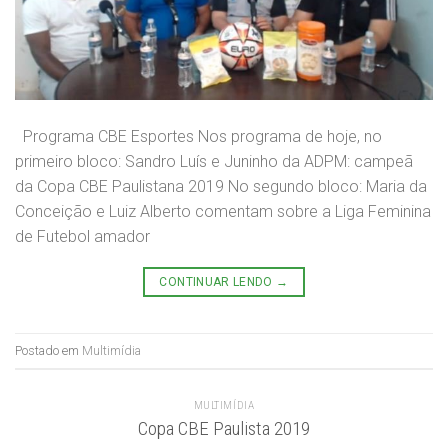
Programa CBE Esportes Nos programa de hoje, no
primeiro bloco: Sandro Luís e Juninho da ADPM: campeã
da Copa CBE Paulistana 2019 No segundo bloco: Maria da
Conceição e Luiz Alberto comentam sobre a Liga Feminina
de Futebol amador
CONTINUAR LENDO
→
Postado em
Multimídia
MULTIMÍDIA
Copa CBE Paulista 2019