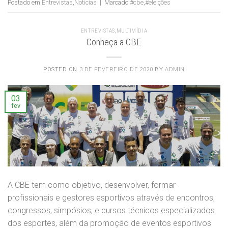
Postado em
Entrevistas
,
Notícias
|
Marcado
#cbe
,
#eleições
ENTREVISTAS
,
MULTIMÍDIA
Conheça a CBE
POSTED ON
3 DE FEVEREIRO DE 2020
BY
ADMIN
03
fev
A CBE tem como objetivo, desenvolver, formar
profissionais e gestores esportivos através de encontros,
congressos, simpósios, e cursos técnicos especializados
dos esportes, além da promoção de eventos esportivos