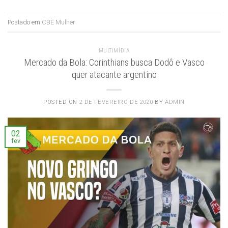
Postado em
CBE Mulher
MULTIMÍDIA
Mercado da Bola: Corinthians busca Dodô e Vasco
quer atacante argentino
POSTED ON
2 DE FEVEREIRO DE 2020
BY
ADMIN
02
fev