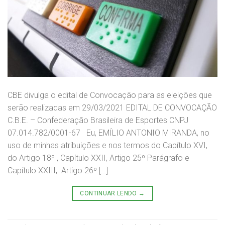
CBE divulga o edital de Convocação para as eleições que
serão realizadas em 29/03/2021 EDITAL DE CONVOCAÇÃO
C.B.E. – Confederação Brasileira de Esportes CNPJ
07.014.782/0001-67 Eu, EMÍLIO ANTONIO MIRANDA, no
uso de minhas atribuições e nos termos do Capítulo XVI,
do Artigo 18º , Capítulo XXII, Artigo 25º Parágrafo e
Capítulo XXIII, Artigo 26º […]
CONTINUAR LENDO
→