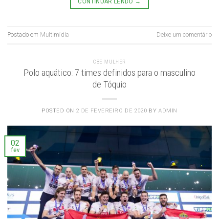
CONTINUAR LENDO
→
Postado em
Multimídia
Deixe um comentário
CBE MULHER
Polo aquático: 7 times definidos para o masculino
de Tóquio
POSTED ON
2 DE FEVEREIRO DE 2020
BY
ADMIN
02
fev