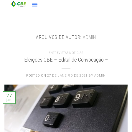
ARQUIVOS DE AUTOR:
ADMIN
ENTREVISTAS
,
NOTÍCIAS
Eleições CBE – Edital de Convocação –
POSTED ON
27 DE JANEIRO DE 2021
BY
ADMIN
27
jan