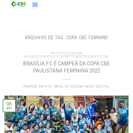
ARQUIVOS DE TAG:
COPA CBE FEMININO
ARTIGOS SOCIAIS
,
CBE
MULHER
,
COMPETIÇÕES
,
EVENTOS
,
MULTIMÍDIA
,
NOTÍCIAS
BRASÍLIA F.C É CAMPEÃ DA COPA CBE
PAULISTANA FEMININA 2022
POSTED ON
6 DE ABRIL DE 2022
BY
MAX2 DIGITAL
06
abr